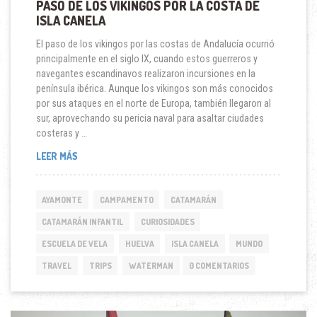
PASO DE LOS VIKINGOS POR LA COSTA DE
ISLA CANELA
El paso de los vikingos por las costas de Andalucía ocurrió
principalmente en el siglo IX, cuando estos guerreros y
navegantes escandinavos realizaron incursiones en la
península ibérica. Aunque los vikingos son más conocidos
por sus ataques en el norte de Europa, también llegaron al
sur, aprovechando su pericia naval para asaltar ciudades
costeras y …
PASO
LEER MÁS
DE
LOS
VIKINGOS
AYAMONTE
CAMPAMENTO
CATAMARÁN
POR
LA
CATAMARÁN INFANTIL
CURIOSIDADES
COSTA
ESCUELA DE VELA
HUELVA
ISLA CANELA
MUNDO
DE
ISLA
TRAVEL
TRIPS
WATERMAN
0 COMENTARIOS
CANELA