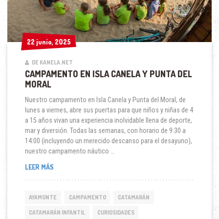
22 junio, 2025
22 junio, 2025
DE KANELA.NET
CAMPAMENTO EN ISLA CANELA Y PUNTA DEL
MORAL
Nuestro campamento en Isla Canela y Punta del Moral, de
lunes a viernes, abre sus puertas para que niños y niñas de 4
a 15 años vivan una experiencia inolvidable llena de deporte,
mar y diversión. Todas las semanas, con horario de 9:30 a
14:00 (incluyendo un merecido descanso para el desayuno),
nuestro campamento náutico …
CAMPAMENTO
LEER MÁS
EN
ISLA
CANELA
AYAMONTE
CAMPAMENTO
CATAMARÁN
Y
PUNTA
CATAMARÁN INFANTIL
CURIOSIDADES