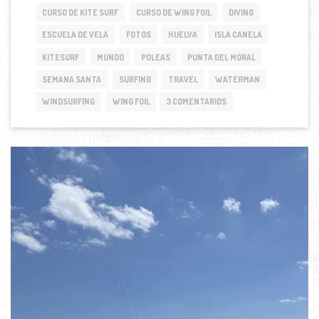
DEL
CURSO DE KITE SURF
CURSO DE WING FOIL
DIVING
MORAL
ESCUELA DE VELA
FOTOS
HUELVA
ISLA CANELA
KITESURF
MUNDO
POLEAS
PUNTA DEL MORAL
SEMANA SANTA
SURFING
TRAVEL
WATERMAN
WINDSURFING
WING FOIL
3 COMENTARIOS