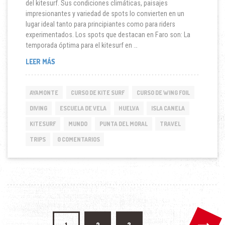
del kitesurf. Sus condiciones climáticas, paisajes
impresionantes y variedad de spots lo convierten en un
lugar ideal tanto para principiantes como para riders
experimentados. Los spots que destacan en Faro son: La
temporada óptima para el kitesurf en …
KITESURF
LEER MÁS
EN
FARO
AYAMONTE
CURSO DE KITE SURF
CURSO DE WING FOIL
DIVING
ESCUELA DE VELA
HUELVA
ISLA CANELA
KITESURF
MUNDO
PUNTA DEL MORAL
TRAVEL
TRIPS
0 COMENTARIOS
Paginación