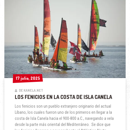
17 julio, 2025
17 julio, 2025
DE KANELA.NET
LOS FENICIOS EN LA COSTA DE ISLA CANELA
Los fenicios son un pueblo extranjero originario del actual
Líbano, los cuales fueron uno de los primeros en llegar a la
costa de Isla Canela hacia el 900-800 a.C., navegando a vela
desde la parte más oriental del Mediterráneo. Se dice que