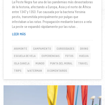
La Peste Negra fue una de las pandemias más devastadoras
de la historia, afectando a Europa, Asia y el norte de África
entre 1347 y 1353. Fue causada por la bacteria Yersinia
pestis, transmitida principalmente por pulgas que
infestaban a las ratas. Propagación mediante barcos a vela
La peste se expandió rápidamente por las rutas …
LA
LEER MÁS
PESTE
NEGRA
AYAMONTE
CAMPAMENTO
CURIOSIDADES
DIVING
ESCUELA DE VELA
EXPERIENCIAS
FOTOS
HUELVA
ISLA CANELA
MUNDO
PUNTA DEL MORAL
TRAVEL
TRIPS
WATERMAN
0 COMENTARIOS