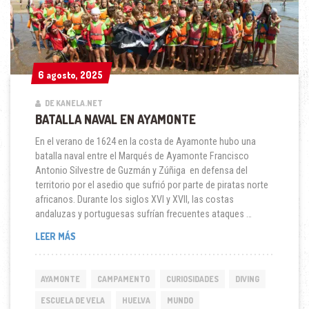
6 agosto, 2025
6 agosto, 2025
DE KANELA.NET
BATALLA NAVAL EN AYAMONTE
En el verano de 1624 en la costa de Ayamonte hubo una
batalla naval entre el Marqués de Ayamonte Francisco
Antonio Silvestre de Guzmán y Zúñiga en defensa del
territorio por el asedio que sufrió por parte de piratas norte
africanos. Durante los siglos XVI y XVII, las costas
andaluzas y portuguesas sufrían frecuentes ataques …
BATALLA
LEER MÁS
NAVAL
EN
AYAMONTE
AYAMONTE
CAMPAMENTO
CURIOSIDADES
DIVING
ESCUELA DE VELA
HUELVA
MUNDO