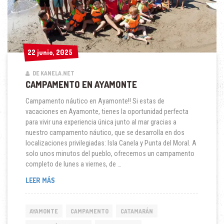
22 junio, 2025
22 junio, 2025
DE KANELA.NET
CAMPAMENTO EN AYAMONTE
Campamento náutico en Ayamonte!! Si estas de
vacaciones en Ayamonte, tienes la oportunidad perfecta
para vivir una experiencia única junto al mar gracias a
nuestro campamento náutico, que se desarrolla en dos
localizaciones privilegiadas: Isla Canela y Punta del Moral. A
solo unos minutos del pueblo, ofrecemos un campamento
completo de lunes a viernes, de …
CAMPAMENTO
LEER MÁS
EN
AYAMONTE
AYAMONTE
CAMPAMENTO
CATAMARÁN