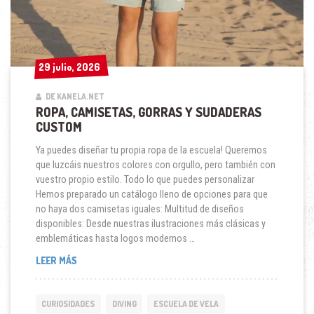
29 julio, 2026
29 julio, 2026
DE KANELA.NET
ROPA, CAMISETAS, GORRAS Y SUDADERAS
CUSTOM
Ya puedes diseñar tu propia ropa de la escuela! Queremos
que luzcáis nuestros colores con orgullo, pero también con
vuestro propio estilo. Todo lo que puedes personalizar
Hemos preparado un catálogo lleno de opciones para que
no haya dos camisetas iguales: Multitud de diseños
disponibles: Desde nuestras ilustraciones más clásicas y
emblemáticas hasta logos modernos …
ROPA,
LEER MÁS
CAMISETAS,
GORRAS
Y
CURIOSIDADES
DIVING
ESCUELA DE VELA
SUDADERAS