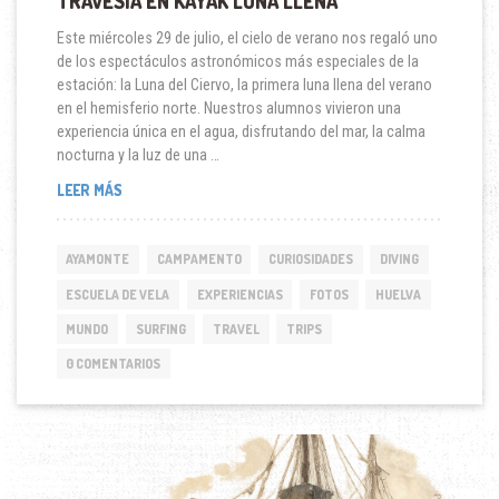
TRAVESÍA EN KAYAK LUNA LLENA
Este miércoles 29 de julio, el cielo de verano nos regaló uno
de los espectáculos astronómicos más especiales de la
estación: la Luna del Ciervo, la primera luna llena del verano
en el hemisferio norte. Nuestros alumnos vivieron una
experiencia única en el agua, disfrutando del mar, la calma
nocturna y la luz de una …
TRAVESÍA
LEER MÁS
EN
KAYAK
LUNA
AYAMONTE
CAMPAMENTO
CURIOSIDADES
DIVING
LLENA
ESCUELA DE VELA
EXPERIENCIAS
FOTOS
HUELVA
MUNDO
SURFING
TRAVEL
TRIPS
0 COMENTARIOS