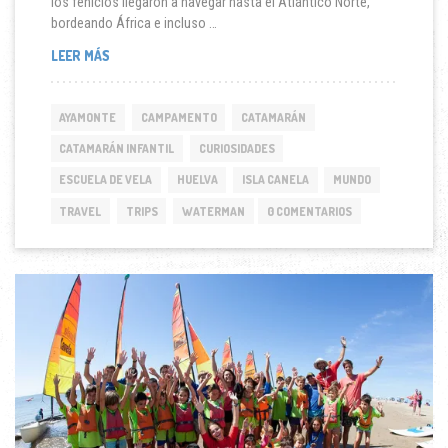
los fenicios llegaron a navegar hasta el Atlántico Norte,
bordeando África e incluso …
LOS
LEER MÁS
FENICIOS
EN
LA
AYAMONTE
CAMPAMENTO
CATAMARÁN
COSTA
DE
CATAMARÁN INFANTIL
CURIOSIDADES
ISLA
ESCUELA DE VELA
HUELVA
ISLA CANELA
MUNDO
CANELA
TRAVEL
TRIPS
WATERMAN
0 COMENTARIOS