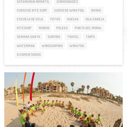
CATAMARÁN INFANTIL
CURIOSIDADES
CURSO DE KITE SURF
CURSO DE WING FOIL
DIVING
ESCUELA DE VELA
FOTOS
HUELVA
ISLA CANELA
KITESURF
MUNDO
POLEAS
PUNTA DEL MORAL
SEMANA SANTA
SURFING
TRAVEL
TRIPS
WATERMAN
WINDSURFING
WING FOIL
0 COMENTARIOS