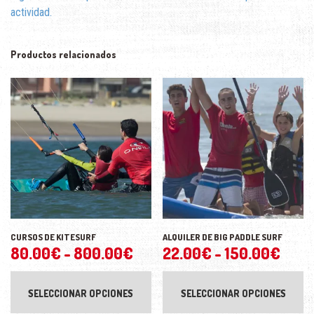
actividad.
Productos relacionados
CURSOS DE KITESURF
ALQUILER DE BIG PADDLE SURF
Rango
Rang
80.00
€
-
800.00
€
22.00
€
-
150.00
€
de
de
Este
Est
producto
pr
precios:
preci
SELECCIONAR OPCIONES
SELECCIONAR OPCIONES
tiene
tie
desde
desd
múltiples
múl