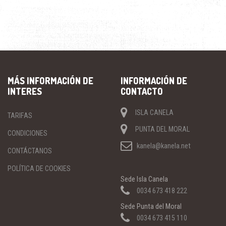
400.00€
se
pueden
elegir
en
la
página
de
producto
MÁS INFORMACIÓN DE
INFORMACIÓN DE
INTERES
CONTACTO
ISLA CANELA
TARIFAS
PUNTA DEL MORAL
CONDICIONES
kanela@kanela.net
CONTÁCTANOS
POLÍTICA DE COOKIES
Sede Isla Canela
0034 673 418 222
Sede Punta del Moral
0034 673 415 110