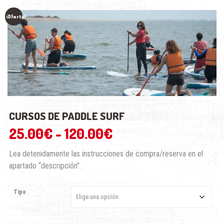
¡Oferta!
CURSOS DE PADDLE SURF
Rango
25.00
€
-
120.00
€
de
Lea detenidamente las instrucciones de compra/reserva en el
apartado “descripción”.
precios:
desde
Tipo
25.00€