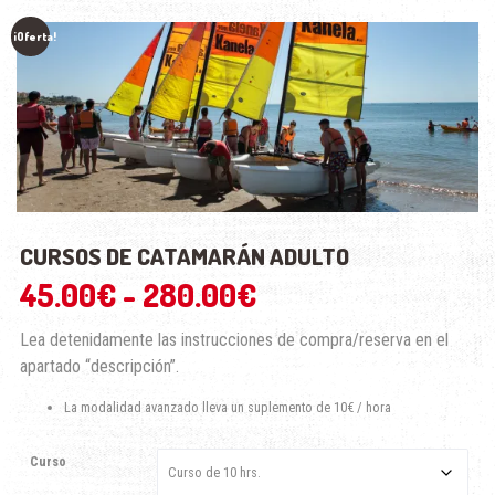
¡Oferta!
CURSOS DE CATAMARÁN ADULTO
Rango
45.00
€
-
280.00
€
de
Lea detenidamente las instrucciones de compra/reserva en el
apartado “descripción”.
precios:
La modalidad avanzado lleva un suplemento de 10€ / hora
desde
Curso
45.00€