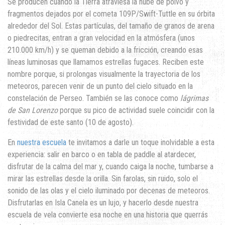
Se producen cuando la Tierra atraviesa la nube de polvo y
fragmentos dejados por el cometa 109P/Swift-Tuttle en su órbita
alrededor del Sol. Estas partículas, del tamaño de granos de arena
o piedrecitas, entran a gran velocidad en la atmósfera (unos
210.000 km/h) y se queman debido a la fricción, creando esas
líneas luminosas que llamamos estrellas fugaces. Reciben este
nombre porque, si prolongas visualmente la trayectoria de los
meteoros, parecen venir de un punto del cielo situado en la
constelación de Perseo. También se las conoce como
lágrimas
de San Lorenzo
porque su pico de actividad suele coincidir con la
festividad de este santo (10 de agosto).
En
nuestra escuela
te invitamos a darle un toque inolvidable a esta
experiencia: salir en barco o en tabla de paddle al atardecer,
disfrutar de la calma del mar y, cuando caiga la noche, tumbarse a
mirar las estrellas desde la orilla. Sin farolas, sin ruido, solo el
sonido de las olas y el cielo iluminado por decenas de meteoros.
Disfrutarlas en Isla Canela es un lujo, y hacerlo desde nuestra
escuela de vela convierte esa noche en una historia que querrás